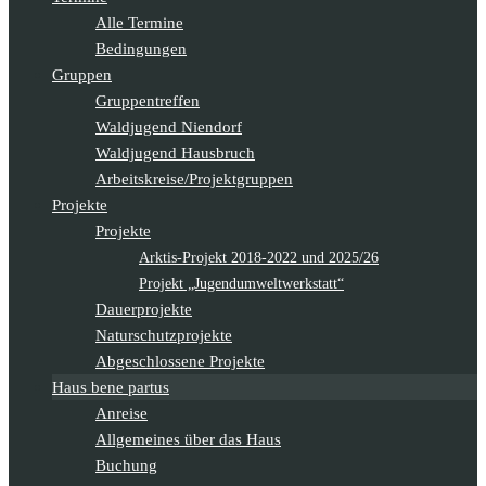
Alle Termine
Bedingungen
Gruppen
Gruppentreffen
Waldjugend Niendorf
Waldjugend Hausbruch
Arbeitskreise/Projektgruppen
Projekte
Projekte
Arktis-Projekt 2018-2022 und 2025/26
Projekt „Jugendumweltwerkstatt“
Dauerprojekte
Naturschutzprojekte
Abgeschlossene Projekte
Haus bene partus
Anreise
Allgemeines über das Haus
Buchung