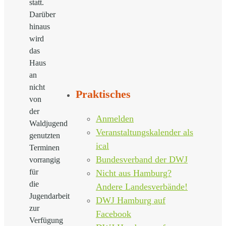
statt.
Darüber
hinaus
wird
das
Haus
an
nicht
Praktisches
von
der
Anmelden
Waldjugend
Veranstaltungskalender als
genutzten
ical
Terminen
Bundesverband der DWJ
vorrangig
für
Nicht aus Hamburg?
die
Andere Landesverbände!
Jugendarbeit
DWJ Hamburg auf
zur
Facebook
Verfügung