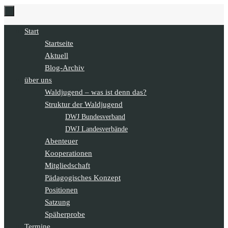
Zum
Inhalt
Zum
Start
springen
Inhalt
Startseite
springen
Aktuell
Blog-Archiv
über uns
Waldjugend – was ist denn das?
Struktur der Waldjugend
DWJ Bundesverband
DWJ Landesverbände
Abenteuer
Kooperationen
Mitgliedschaft
Pädagogisches Konzept
Positionen
Satzung
Späherprobe
Termine