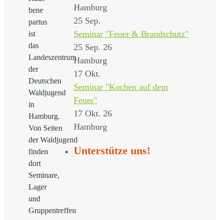
Hamburg
bene
25
Sep.
partus
Seminar "Feuer & Brandschutz"
ist
das
25 Sep. 26
Landeszentrum
Hamburg
der
17
Okt.
Deutschen
Seminar "Kochen auf dem
Waldjugend
Feuer"
in
17 Okt. 26
Hamburg.
Hamburg
Von Seiten
der Waldjugend
Unterstütze uns!
finden
dort
Seminare,
Lager
und
Gruppentreffen